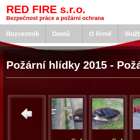
RED FIRE s.r.o.
Bezpečnost práce a požární ochrana
Rozcestník
Domů
O firmě
Služ
Požární hlídky 2015 - Pož