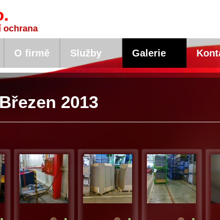
o.
í ochrana
O firmě
Služby
Galerie
Kont
 Březen 2013