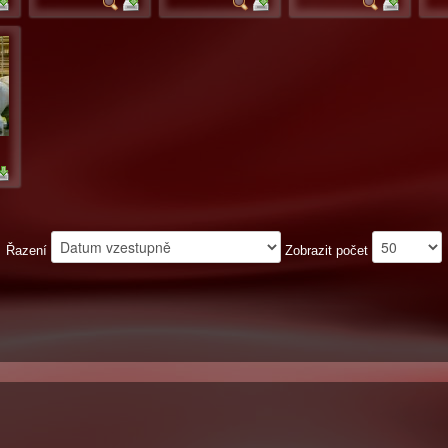
Řazení
Zobrazit počet