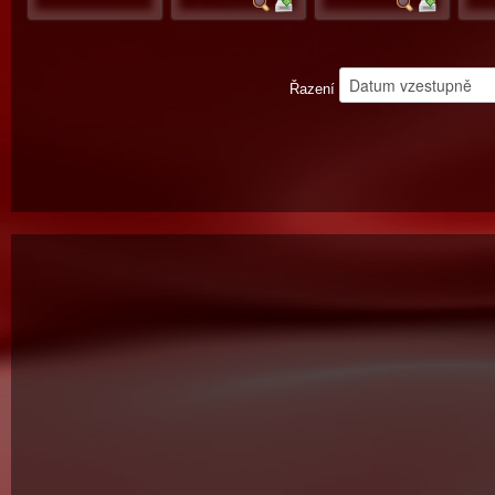
Řazení