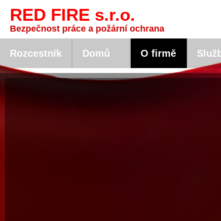
RED FIRE s.r.o.
Bezpečnost práce a požární ochrana
Rozcestník
Domů
O firmě
Služ
hašení