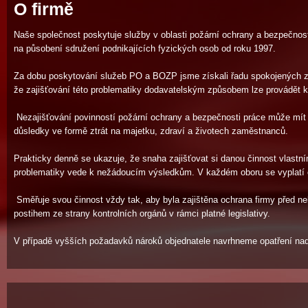
O firmě
Naše společnost poskytuje služby v oblasti požární ochrany a bezpečnosti
na působení sdružení podnikajících fyzických osob od roku 1997.
Za dobu poskytování služeb PO a BOZP jsme získali řadu spokojených z
že zajišťování této problematiky dodavatelským způsobem lze provádět 
Nezajišťování povinností požární ochrany a bezpečnosti práce může mít
důsledky ve formě ztrát na majetku, zdraví a životech zaměstnanců.
Prakticky denně se ukazuje, že snaha zajišťovat si danou činnost vlastní
problematiky vede k nežádoucím výsledkům. V každém oboru se vyplatí ob
Směřuje svou činnost vždy tak, aby byla zajištěna ochrana firmy před 
postihem ze strany kontrolních orgánů v rámci platné legislativy.
V případě vyšších požadavků nároků objednatele navrhneme opatření nad