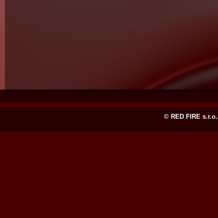
© RED FIRE s.r.o.