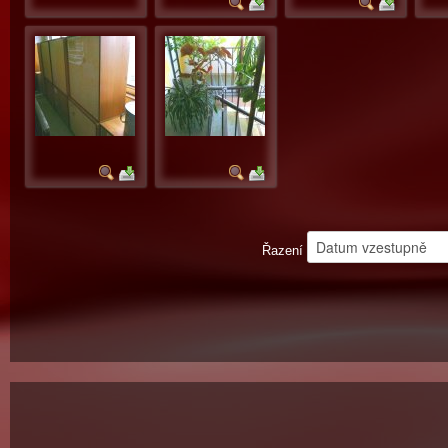
Řazení