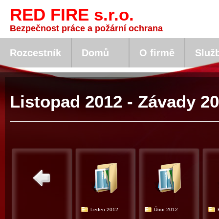
RED FIRE s.r.o.
Bezpečnost práce a požární ochrana
Rozcestník
Domů
O firmě
Služ
Listopad 2012 - Závady 2
Leden 2012
Únor 2012