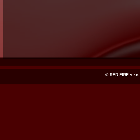
© RED FIRE s.r.o.