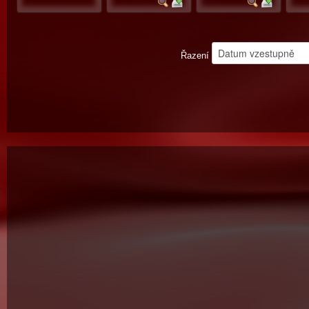
Řazení