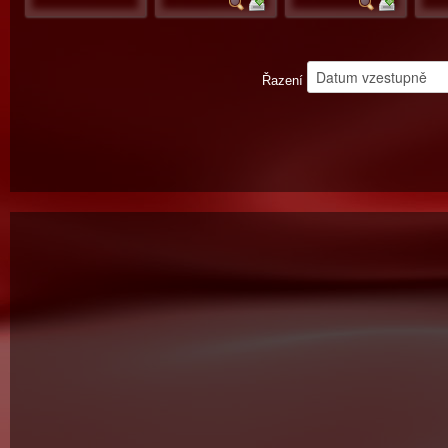
Řazení