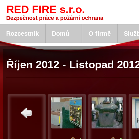
RED FIRE s.r.o.
Bezpečnost práce a požární ochrana
Rozcestník
Domů
O firmě
Služ
Říjen 2012 - Listopad 201