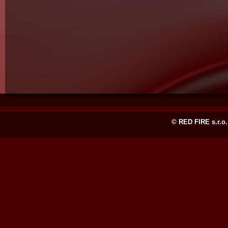
© RED FIRE s.r.o.