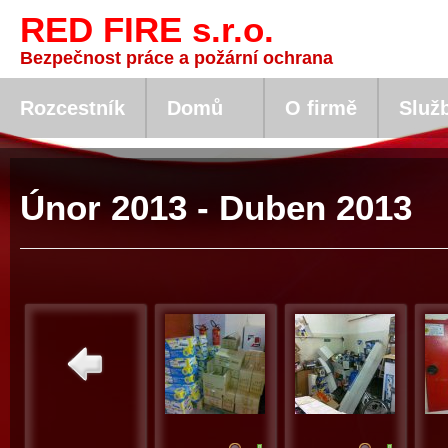
RED FIRE s.r.o.
Bezpečnost práce a požární ochrana
Rozcestník
Domů
O firmě
Služ
Únor 2013 - Duben 2013